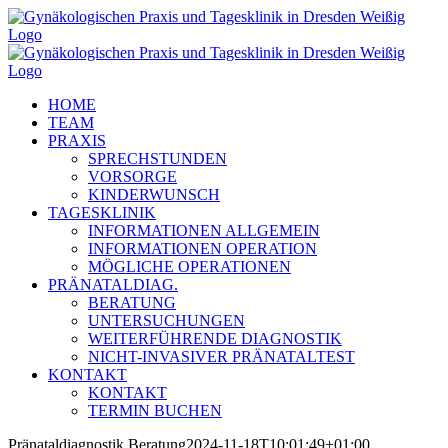
Zum
Inhalt
springen
HOME
TEAM
PRAXIS
SPRECHSTUNDEN
VORSORGE
KINDERWUNSCH
TAGESKLINIK
INFORMATIONEN ALLGEMEIN
INFORMATIONEN OPERATION
MÖGLICHE OPERATIONEN
PRÄNATALDIAG.
BERATUNG
UNTERSUCHUNGEN
WEITERFÜHRENDE DIAGNOSTIK
NICHT-INVASIVER PRÄNATALTEST
KONTAKT
KONTAKT
TERMIN BUCHEN
Pränataldiagnostik Beratung
2024-11-18T10:01:49+01:00